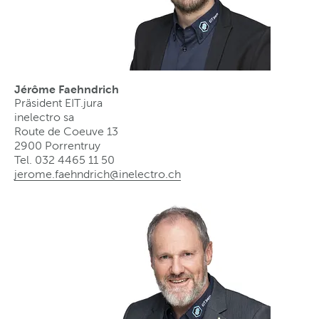
Jérôme Faehndrich
Präsident EIT.jura
inelectro sa
Route de Coeuve 13
2900 Porrentruy
Tel. 032 4465 11 50
jerome.faehndrich@inelectro
.
ch