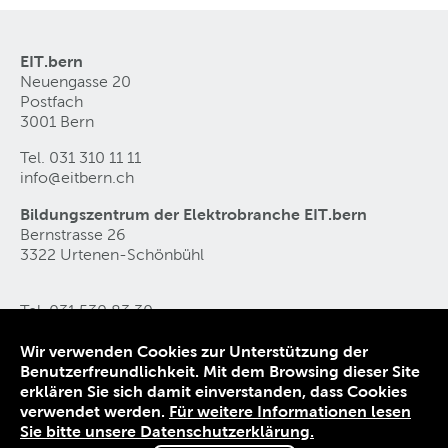
EIT.bern
Neuengasse 20
Postfach
3001 Bern
Tel. 031 310 11 11
info@eitbern
.
ch
Bildungszentrum der Elektrobranche EIT.bern
Bernstrasse 26
3322 Urtenen-Schönbühl
Tel. 031 530 83 30
ebz@eitbern
.
ch
Wir verwenden Cookies zur Unterstützung der
Benutzerfreundlichkeit. Mit dem Browsing dieser Site
Kontakt
erklären Sie sich damit einverstanden, dass Cookies
Datenschutz
verwendet werden.
Für weitere Informationen lesen
Impressum
Sie bitte unsere Datenschutzerklärung.
AGB