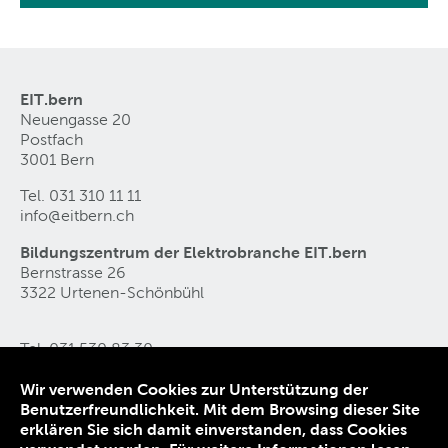
EIT.bern
Neuengasse 20
Postfach
3001 Bern
Tel. 031 310 11 11
info@eitbern
.
ch
Bildungszentrum der Elektrobranche EIT.bern
Bernstrasse 26
3322 Urtenen-Schönbühl
Tel. 031 530 83 30
ebz@eitbern
.
ch
Wir verwenden Cookies zur Unterstützung der
Benutzerfreundlichkeit. Mit dem Browsing dieser Site
Kontakt
erklären Sie sich damit einverstanden, dass Cookies
Datenschutz