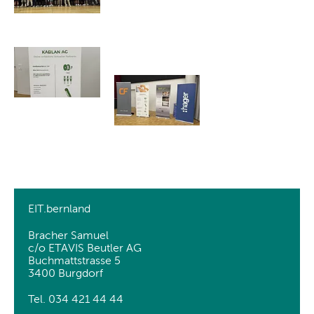
EIT.bernland
Bracher Samuel
c/o ETAVIS Beutler AG
Buchmattstrasse 5
3400 Burgdorf
Tel. 034 421 44 44